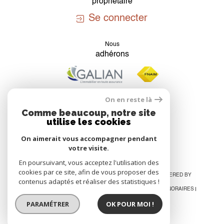
propriétaire
Se connecter
Nous
adhérons
On en reste là
Comme beaucoup, notre site
utilise les cookies
On aimerait vous accompagner pendant
votre visite.
En poursuivant, vous acceptez l'utilisation des
cookies par ce site, afin de vous proposer des
© 2026 | TOUS DROITS RÉSERVÉS | TRADUCTION POWERED BY
contenus adaptés et réaliser des statistiques !
GOOGLE |
PLAN DU SITE
MENTIONS LÉGALES
ADMIN
NOS HONORAIRES
NOS LIENS
POLITIQUE RGPD
COOKIES
PARAMÉTRER
OK POUR MOI !