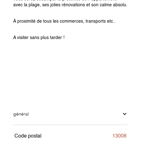
avec la plage, ses jolies rénovations et son calme absolu.
À proximité de tous les commerces, transports etc..
A visiter sans plus tarder !
général
Code postal
13008
TRAD_SIROCCO_Caracteristique
Valeurs