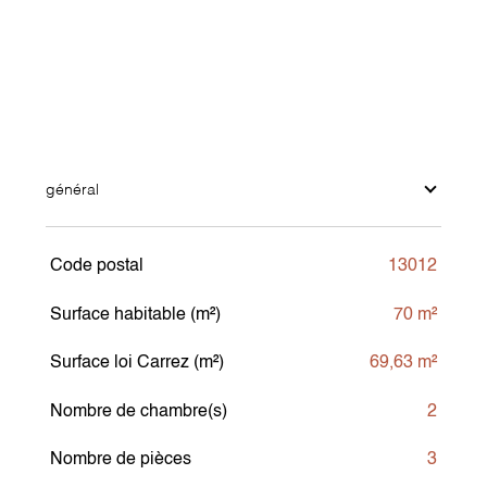
général
Code postal
13012
TRAD_SIROCCO_Caracteristique
Valeurs
Surface habitable (m²)
70 m²
Surface loi Carrez (m²)
69,63 m²
Nombre de chambre(s)
2
Nombre de pièces
3