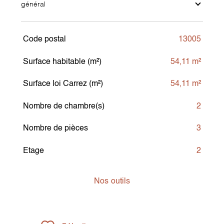
général
Code postal
13005
TRAD_SIROCCO_Caracteristique
Valeurs
Surface habitable (m²)
54,11 m²
Surface loi Carrez (m²)
54,11 m²
Nombre de chambre(s)
2
Nombre de pièces
3
Etage
2
Nos
outils