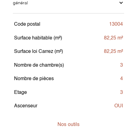
général
Code postal
13004
TRAD_SIROCCO_Caracteristique
Valeurs
Surface habitable (m²)
82,25 m²
Surface loi Carrez (m²)
82,25 m²
Nombre de chambre(s)
3
Nombre de pièces
4
Etage
3
Ascenseur
OUI
Nos
outils