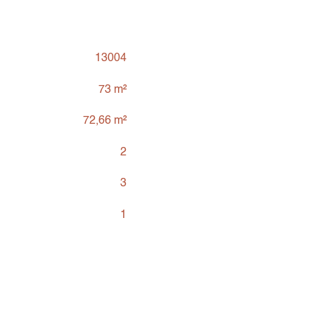
13004
73 m²
72,66 m²
2
3
1