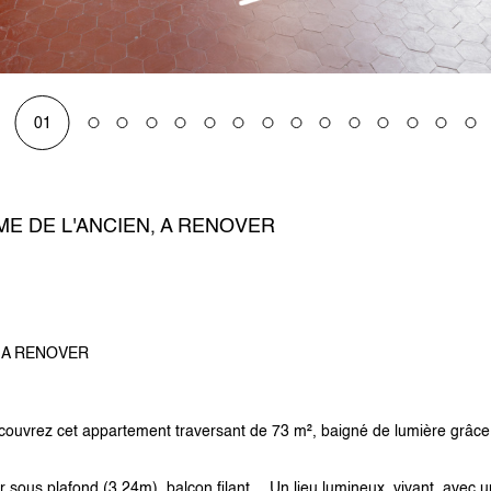
01
ME DE L'ANCIEN, A RENOVER
, A RENOVER
couvrez cet appartement traversant de 73 m², baigné de lumière grâce 
 sous plafond (3,24m), balcon filant… Un lieu lumineux, vivant, avec u