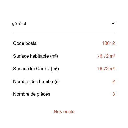
général
Code postal
13012
TRAD_SIROCCO_Caracteristique
Valeurs
Surface habitable (m²)
76,72 m²
Surface loi Carrez (m²)
76,72 m²
Nombre de chambre(s)
2
Nombre de pièces
3
Nos
outils