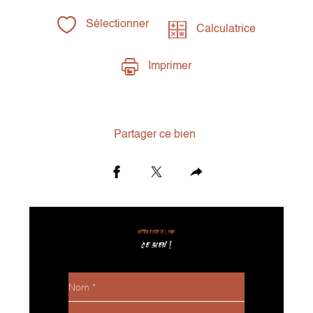
Sélectionner
Calculatrice
Imprimer
Partager ce bien
Intéressé(e) par
CE BIEN !
Nom
*