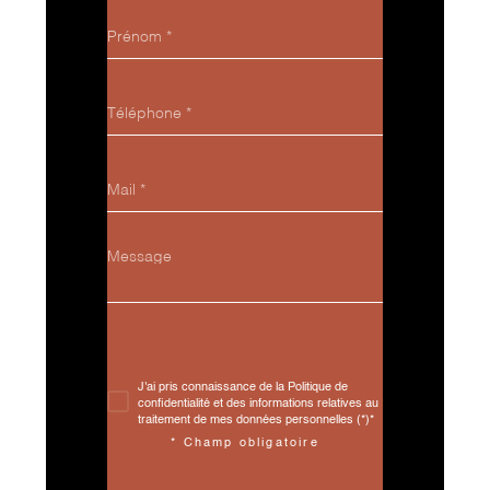
Prénom
*
Téléphone
*
E-
mail
*
Message
*
J'ai pris connaissance de la Politique de
confidentialité et des informations relatives au
traitement de mes données personnelles (*)*
* Champ obligatoire