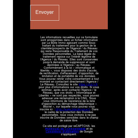
Envoyer
Les informations recueillies sur ce formulaire
sont enregistrées dans un fichier informatisé
par La Boite Immo agissant comme Sous-
traitant du traitement pour la gestion de la
clientèle/prospects de l'Agence / du Réseau
qui reste Responsable du Traitement de vos
Données personnelles. La base légale du
traitement repose sur l'intérêt légitime de
l'Agence / du Réseau. Elles sont conservées
jusqu'à demande de suppression et sont
destinées à l'Agence / au Réseau.
Conformément à la loi « informatique et
libertés », vous disposez des droits d’accès,
de rectification, d’effacement, d’opposition, de
limitation et de portabilité de vos données.
Vous pouvez retirer votre consentement à tout
moment en contactant directement l’Agence /
Le Réseau. Consultez le site
https://cnil.fr/fr
pour plus d’informations sur vos droits. Si vous
estimez, après avoir contacté l'Agence / le
Réseau, que vos droits « Informatique et
Libertés » ne sont pas respectés, vous pouvez
adresser une réclamation à la CNIL. Nous
vous informons de l’existence de la liste
d'opposition au démarchage téléphonique «
Bloctel », sur laquelle vous pouvez vous
inscrire ici :
https://www.bloctel.gouv.fr
. Dans
le cadre de la protection des Données
personnelles, nous vous invitons à ne pas
inscrire de Données sensibles dans le champ
de saisie libre.
Ce site est protégé par reCAPTCHA, les
Politiques de Confidentialité
et es
Conditions d'utilisation
de Google
s'appliquent.