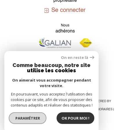
propriétaire
Se connecter
Nous
adhérons
On en reste là
Comme beaucoup, notre site
utilise les cookies
On aimerait vous accompagner pendant
votre visite.
En poursuivant, vous acceptez l'utilisation des
cookies par ce site, afin de vous proposer des
© 2026 | TOUS DROITS RÉSERVÉS | TRADUCTION POWERED BY
contenus adaptés et réaliser des statistiques !
GOOGLE |
PLAN DU SITE
MENTIONS LÉGALES
ADMIN
NOS HONORAIRES
NOS LIENS
POLITIQUE RGPD
COOKIES
PARAMÉTRER
OK POUR MOI !