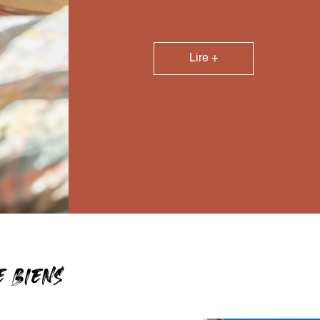
Lire +
E BIENS